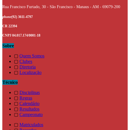
Rua Francisco Furtado, 30 - São Francisco - Manaus - AM - 69079-200
phone
(92) 3611-4797
CR 22394
CNPJ 04.017.174/0001-18
Sobre
▢
Quem Somos
▢
Clubes
▢
Diretoria
▢
Localização
Técnico
▢
Disciplinas
▢
Regras
▢
Calendário
▢
Resultados
▢
Campeonato
▢
Matriculados