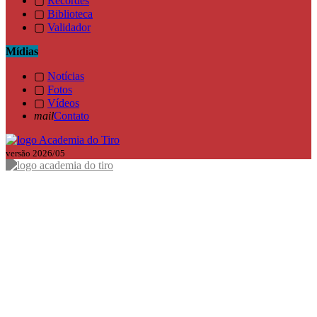
▢
Recordes
▢
Biblioteca
▢
Validador
Mídias
▢
Notícias
▢
Fotos
▢
Vídeos
mail
Contato
versão 2026/05