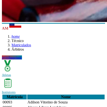
AM
home
Técnico
Matriculados
Árbitros
print
Imprimir
Atletas
Instrutores
Matrícula
Nome
00093
Adilson Vitorino de Souza