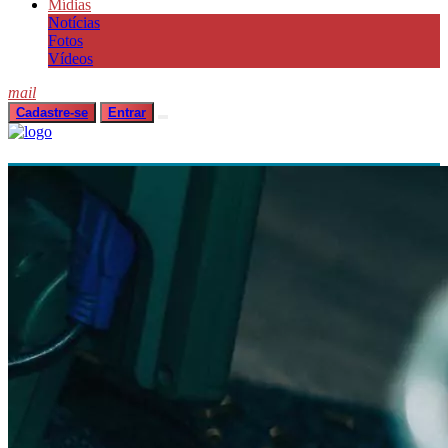
Mídias
Notícias
Fotos
Vídeos
mail
Cadastre-se
Entrar