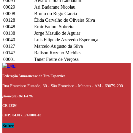
00095
Alvaro Libran Landaburu
00029
Ari Badarane Nicolau
00008
Bruno do Rego Garcia
00128
Élida Carvalho de Oliveira Silva
00048
Emir Fadoul Sobreira
00138
Jorge Masullo de Aguiar
00040
Luis Filipe de Azevedo Esperança
00127
Marcelo Augusto da Silva
00147
Ralison Rozeno Michiles
00001
Taner Freire de Verçosa
Federação Amazonense de Tiro Esportivo
Rua Francisco Furtado, 30 - São Francisco - Manaus - AM - 69079-200
phone
(92) 3611-4797
CR 22394
CNPJ 04.017.174/0001-18
Sobre