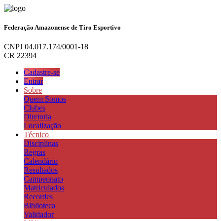
Federação Amazonense de Tiro Esportivo
CNPJ 04.017.174/0001-18
CR 22394
Cadastre-se
Entrar
Sobre
Quem Somos
Clubes
Diretoria
Localização
Técnico
Disciplinas
Regras
Calendário
Resultados
Campeonato
Matriculados
Recordes
Biblioteca
Validador