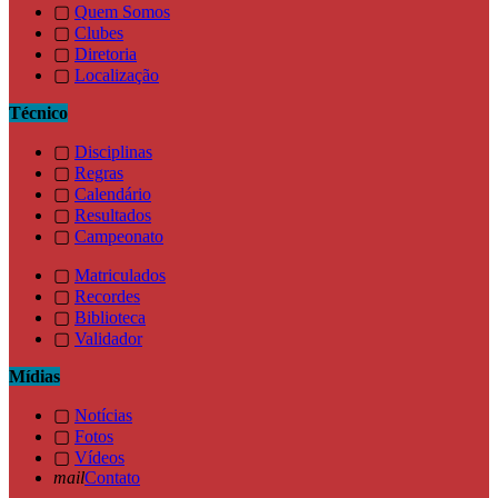
▢
Quem Somos
▢
Clubes
▢
Diretoria
▢
Localização
Técnico
▢
Disciplinas
▢
Regras
▢
Calendário
▢
Resultados
▢
Campeonato
▢
Matriculados
▢
Recordes
▢
Biblioteca
▢
Validador
Mídias
▢
Notícias
▢
Fotos
▢
Vídeos
mail
Contato