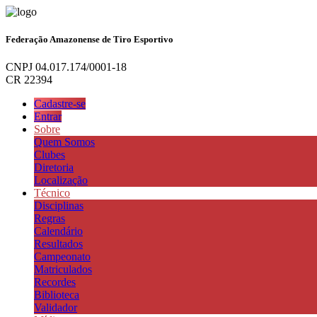
Federação Amazonense de Tiro Esportivo
CNPJ 04.017.174/0001-18
CR 22394
Cadastre-se
Entrar
Sobre
Quem Somos
Clubes
Diretoria
Localização
Técnico
Disciplinas
Regras
Calendário
Resultados
Campeonato
Matriculados
Recordes
Biblioteca
Validador