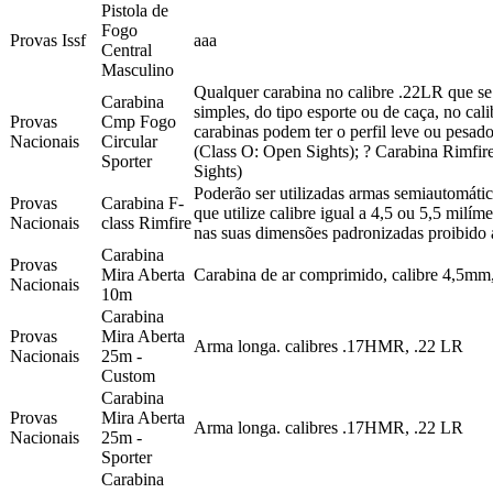
Pistola de
Fogo
Provas Issf
aaa
Central
Masculino
Qualquer carabina no calibre .22LR que se
Carabina
simples, do tipo esporte ou de caça, no ca
Provas
Cmp Fogo
carabinas podem ter o perfil leve ou pesad
Nacionais
Circular
(Class O: Open Sights); ? Carabina Rimfire
Sporter
Sights)
Poderão ser utilizadas armas semiautomátic
Provas
Carabina F-
que utilize calibre igual a 4,5 ou 5,5 mil
Nacionais
class Rimfire
nas suas dimensões padronizadas proibid
Carabina
Provas
Mira Aberta
Carabina de ar comprimido, calibre 4,5mm, 
Nacionais
10m
Carabina
Provas
Mira Aberta
Arma longa. calibres .17HMR, .22 LR
Nacionais
25m -
Custom
Carabina
Provas
Mira Aberta
Arma longa. calibres .17HMR, .22 LR
Nacionais
25m -
Sporter
Carabina