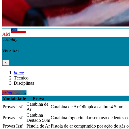
AM
visibility
Visualizar
×
home
Técnico
Disciplinas
print
Imprimir
Modalidade
Prova
Carabina de
Provas Issf
Carabina de Ar Olímpica calibre 4.5mm
Ar
Carabina
Provas Issf
Carabina fogo circular sem uso de lentes co
Deitado 50m
Provas Issf
Pistola de Ar
Pistola de ar comprimido por ação de gás 