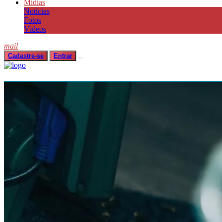
Mídias
Notícias
Fotos
Vídeos
mail
Cadastre-se
Entrar