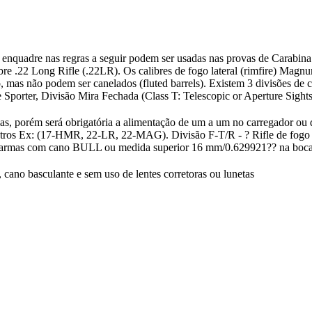
 enquadre nas regras a seguir podem ser usadas nas provas de Carabin
libre .22 Long Rifle (.22LR). Os calibres de fogo lateral (rimfire) Mag
o, mas não podem ser canelados (fluted barrels). Existem 3 divisões de 
 Sporter, Divisão Mira Fechada (Class T: Telescopic or Aperture Sights)
as, porém será obrigatória a alimentação de um a um no carregador ou 
ímetros Ex: (17-HMR, 22-LR, 22-MAG). Divisão F-T/R - ? Rifle de fogo 
o armas com cano BULL ou medida superior 16 mm/0.629921?? na boca
cano basculante e sem uso de lentes corretoras ou lunetas