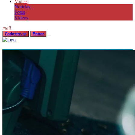
Mídias
Notícias
Fotos
Vídeos
mail
Cadastre-se
Entrar