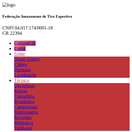
Federação Amazonense de Tiro Esportivo
CNPJ 04.017.174/0001-18
CR 22394
Cadastre-se
Entrar
Sobre
Quem Somos
Clubes
Diretoria
Localização
Técnico
Disciplinas
Regras
Calendário
Resultados
Campeonato
Matriculados
Recordes
Biblioteca
Validador