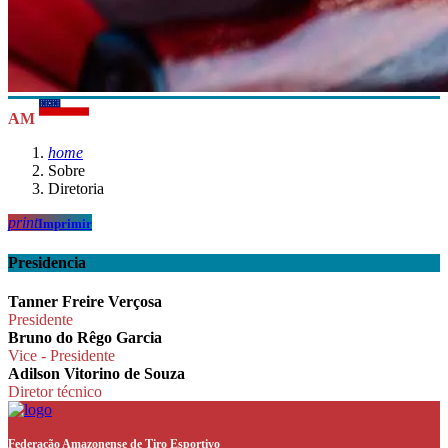
AM
home
Sobre
Diretoria
print
Imprimir
Presidencia
Tanner Freire Verçosa
Presidente
Bruno do Rêgo Garcia
Vice - Presidente
Adilson Vitorino de Souza
Diretor técnico
Federação Amazonense de Tiro Esportivo