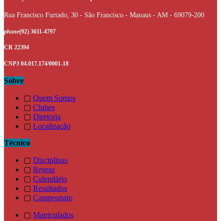
Rua Francisco Furtado, 30 - São Francisco - Manaus - AM - 69079-200
phone
(92) 3611-4797
CR 22394
CNPJ 04.017.174/0001-18
Sobre
▢
Quem Somos
▢
Clubes
▢
Diretoria
▢
Localização
Técnico
▢
Disciplinas
▢
Regras
▢
Calendário
▢
Resultados
▢
Campeonato
▢
Matriculados