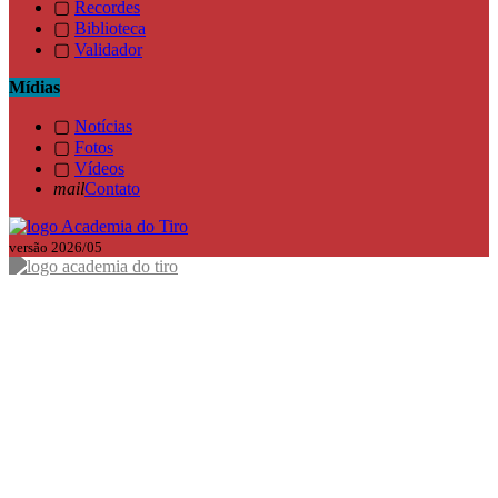
▢
Recordes
▢
Biblioteca
▢
Validador
Mídias
▢
Notícias
▢
Fotos
▢
Vídeos
mail
Contato
versão 2026/05